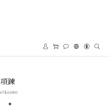
女項鍊
NT$2,580