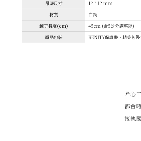
吊墜尺寸
12 * 12 mm
材質
白鋼
鍊子長度(cm)
45cm (含5公分調整鏈)
商品包裝
BENITY保證書、精美包