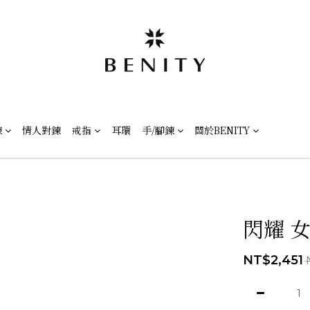
鍊
情人對鍊
戒指
耳環
手/腳鍊
關於BENITY
閃耀 
NT$2,451