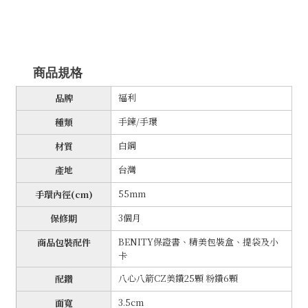
商品規格
福利
品牌
手鍊/手環
種類
白鋼
材質
台灣
產地
55mm
手環內徑(cm)
3個月
保修期
BENITY保證書、精美包裝盒、提袋及小
商品包裝配件
卡
八心八箭CZ美鑽25顆 粉鑽6顆
配鑽
3.5cm
面寬