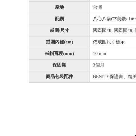
產地
台灣
配鑽
八心八箭CZ美鑽/ 1mm
戒圍/尺寸
國際圍#8, 國際圍#9, 
戒圍內徑(cm)
依戒圍尺寸標示
戒指寬度(mm)
10 mm
保固期
3個月
商品包裝配件
BENITY保證書、