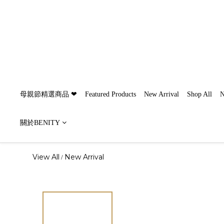
母親節精選商品 ❤
Featured Products
New Arrival
Shop All
N
關於BENITY
View All
New Arrival
/