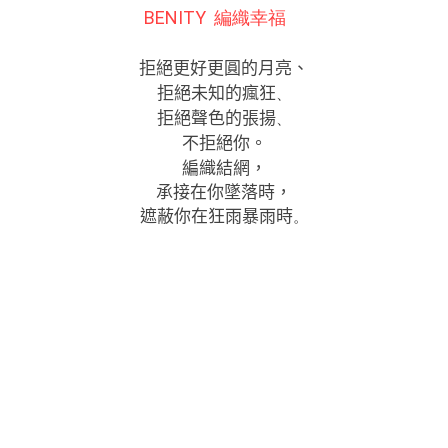
BENITY 編織幸福
拒絕更好更圓的月亮、
拒絕未知的瘋狂
、
拒絕聲色的張揚
、
不拒絕你。
編織結網，
承接在你墜落時，
遮蔽你在狂雨暴雨時
。