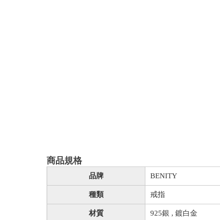
商品規格
品牌
BENITY
種類
戒指
材質
925銀 , 鍍白金