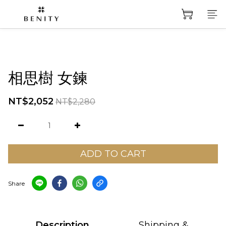
相思樹 女鍊
NT$2,052
NT$2,280
ADD TO CART
Share
Description
Shipping &