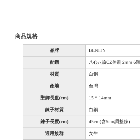
商品規格
品牌
BENITY
配鑽
八心八箭CZ美鑽 2mm 6
材質
白鋼
產地
台灣
墜飾長度(cm)
15 * 14mm
鍊子材質
白鋼
鍊子長度(cm)
45cm(含5cm調整鍊)
適用族群
女生