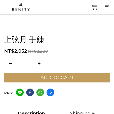
上弦月 手鍊
NT$2,052
NT$2,280
ADD TO CART
Share
Description
Shipping &