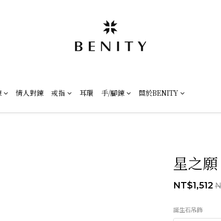
鍊
情人對鍊
戒指
耳環
手/腳鍊
關於BENITY
星之願
NT$1,512
N
誕生石吊飾