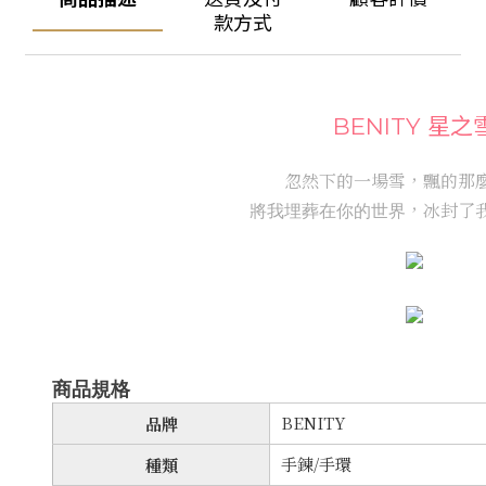
款方式
BENITY 星之
忽然下的一場雪
，
飄的那
，
冰封了
將我埋葬在你的世界
商品規格
BENITY
品牌
手鍊/手環
種類