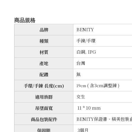
商品規格
BENITY
品牌
手鍊/手環
種類
白鋼, IPG
材質
台灣
產地
無
配鑽
( 含3cm調整鍊 )
手環/手鍊 長度(cm)
19cm
女生
適用族群
11 * 10 mm
吊墜面寬
BENITY保證書、精美包
商品包裝配件
3個月
保固期