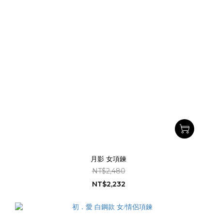
月影 女項鍊
NT$2,480
NT$2,232