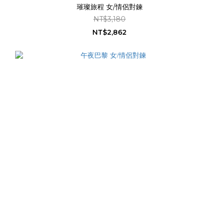
璀璨旅程 女/情侶對鍊
NT$3,180
NT$2,862