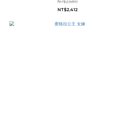
NT$2,680
NT$2,412