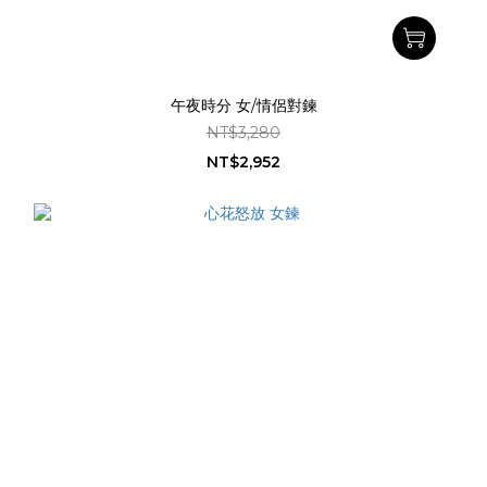
午夜時分 女/情侶對鍊
NT$3,280
NT$2,952