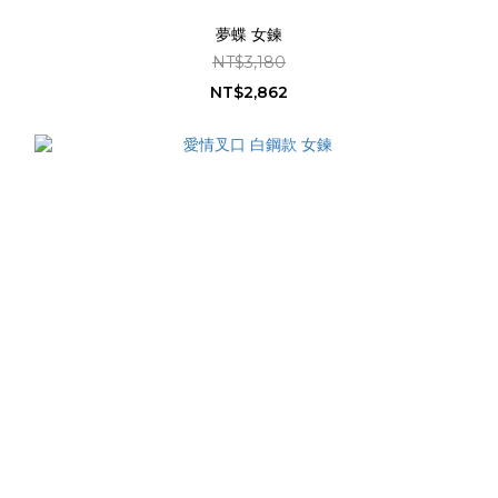
夢蝶 女鍊
NT$3,180
NT$2,862