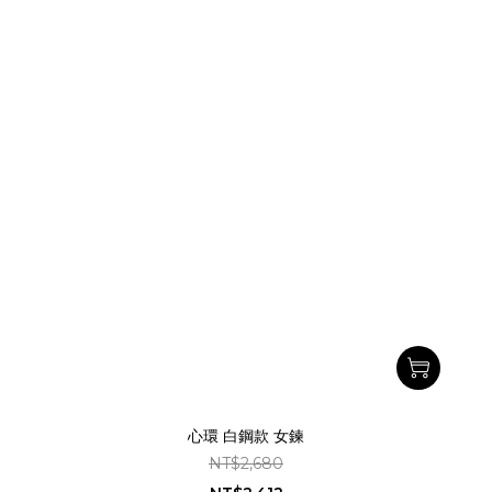
心環 白鋼款 女鍊
NT$2,680